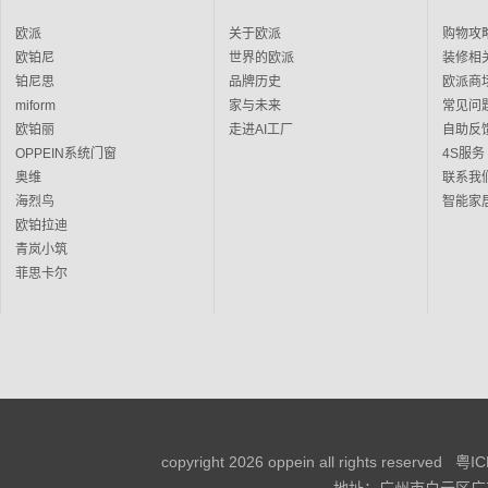
欧派
关于欧派
购物攻
欧铂尼
世界的欧派
装修相
铂尼思
品牌历史
欧派商
miform
家与未来
常见问
欧铂丽
走进AI工厂
自助反
OPPEIN系统门窗
4S服务
奥维
联系我
海烈鸟
智能家
欧铂拉迪
青岚小筑
菲思卡尔
copyright 2026 oppein all rights reserved
粤IC
地址：广州市白云区广花三路366号