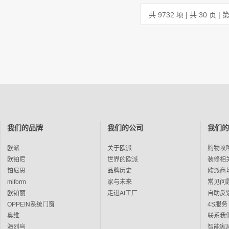
共 9732 项 | 共 30 页 | 
我们的品牌
我们的公司
我们的
欧派
关于欧派
购物攻
欧铂尼
世界的欧派
装修相
铂尼思
品牌历史
欧派商
miform
家与未来
常见问
欧铂丽
走进AI工厂
自助反
OPPEIN系统门窗
4S服务
奥维
联系我
海烈鸟
智能家