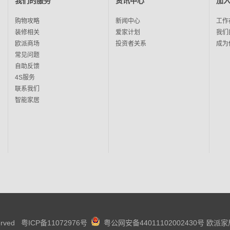
我们的服务
资讯中心
加
购物攻略
新闻中心
工作
装修相关
爱家计划
我们
欧派商场
投资者关系
成为
常见问题
自助反馈
4S服务
联系我们
智能家居
served
粤ICP备11072976号
粤公网安备44011102002430号
欧派家