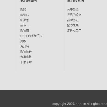
我们的品牌
我们的公司
欧派
关于欧派
欧铂尼
世界的欧派
铂尼思
品牌历史
miform
家与未来
欧铂丽
走进AI工厂
OPPEIN系统门窗
奥维
海烈鸟
欧铂拉迪
青岚小筑
菲思卡尔
copyright 2026 oppein all rights re