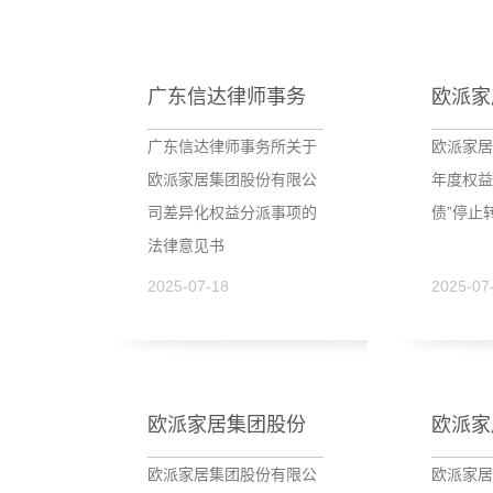
广东信达律师事务
欧派家
广东信达律师事务所关于
欧派家居
所关于欧派家...
2024
欧派家居集团股份有限公
年度权益
司差异化权益分派事项的
债”停止
法律意见书
2025-07-18
2025-07
欧派家居集团股份
欧派家
欧派家居集团股份有限公
欧派家居
有限公司相关...
转债”20