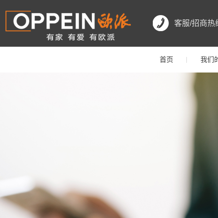
客服/招商热
首页
我们