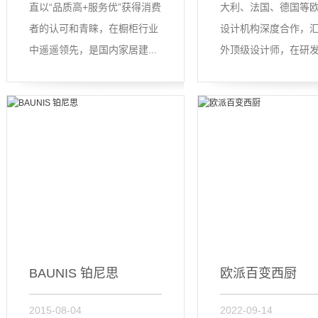
直以“品质高+服务优”获得消费
大利、法国、德国等
者的认可和青睐，在橱柜行业
设计机构深度合作，
中遥遥领先，是国内家居建...
外顶级设计师，在研
中，...
BAUNIS 铂尼思
欧派百变西厨
2015-08-04
2022-09-14