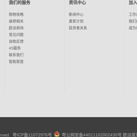
我们的服务
资讯中心
加
购物攻略
新闻中心
工作
装修相关
爱家计划
我们
欧派商场
投资者关系
成为
常见问题
自助反馈
4S服务
联系我们
智能家居
served
粤ICP备11072976号
粤公网安备44011102002430号
欧派家