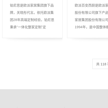
铂尼思是欧派家居集团旗下品
欧派百变西厨是欧派
牌，关晓彤代言。依托欧派集
股份有限公司旗下产
团28年高端定制经验，铂尼思
家居集团股份有限公
秉承“一体化整家定制”定
1994年，是中国整体
位，...
的...
共 118 