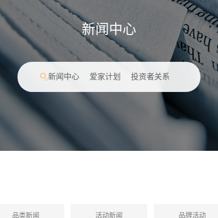
新闻中心
新闻中心
爱家计划
投资者关系
品类新闻
活动新闻
品牌活动