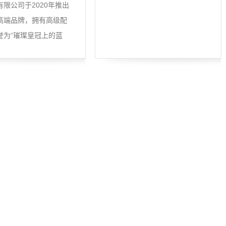
有限公司于2020年推出
高端品牌，拥有高级配
誉为“璀璨皇冠上的蓝