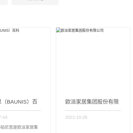
（BAUNIS）百
欧派家居集团股份有限
7-03
2022-10-28
公司
IS铂尼思是欧派家居集