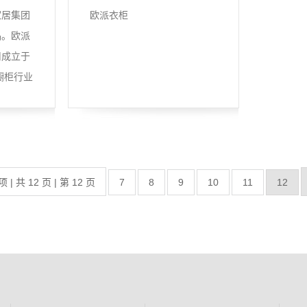
家居集团
欧派衣柜
品。欧派
司成立于
橱柜行业
项 | 共 12 页 | 第 12 页
7
8
9
10
11
12