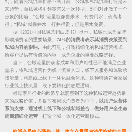
到，随着公域流量价格不断升高，公域和私域流量打通是未
来趋势，而私域将引领零售又一次转型。刘润对此做了一个
形象的比喻，“公域
”
流量就像自来水，付费用水，价高者
得；
“
私域
”
就像井水，打井很贵，但是用水免费。
据《
2021
中国私域营销白皮书》显示，私域已成为品牌
影响消费者的重要场景。
74%
的消费者表示其消费决策受到
私域内容的影响。
由此可见，打造精细化的私域运营模式，
给客户提供有价值的内容，成为企业的重要战略选择。
当下，公域流量的获客成本和用户粘性已不能满足企业
需求，将私域运营作为线上流量入口，线下以服务和体验承
接流量，构建线上线下一体化融合体系。这种特质符合家居
行业线上找流量，线下要转化的底层逻辑。
雄踞家居行业的欧派早就洞察到了这种私域运营趋势带
来的战略价值，并提前布局以消费者为中心，
以用户运营体
系为支撑，通过线上线下和公域私域整合，做好用户全生命
周期精细化运营
，打造全域一体化运营新模式。
欧派会员中心强势上线，建立存量用户池优势赋能全渠