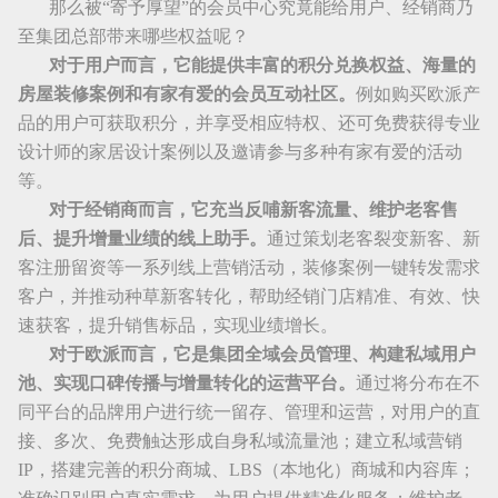
那么被“寄予厚望”的会员中心究竟能给用户、经销商乃
至集团总部带来哪些权益呢？
对于用户而言，它能提供丰富的积分兑换权益、海量的
房屋装修案例和有家有爱的会员互动社区。
例如购买欧派产
品的用户可获取积分，并享受相应特权、还可免费获得专业
设计师的家居设计案例以及邀请参与多种有家有爱的活动
等。
对于经销商而言，它充当反哺新客流量、维护老客售
后、提升增量业绩的线上助手。
通过策划老客裂变新客、新
客注册留资等一系列线上营销活动，装修案例一键转发需求
客户，并推动种草新客转化，帮助经销门店精准、有效、快
速获客，提升销售标品，实现业绩增长。
对于欧派而言，它是集团全域会员管理、构建私域用户
池、实现口碑传播与增量转化的运营平台。
通过将分布在不
同平台的品牌用户进行统一留存、管理和运营，对用户的直
接、多次、免费触达形成自身私域流量池；建立私域营销
IP
，搭建完善的积分商城、
LBS
（本地化）商城和内容库；