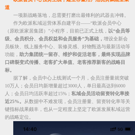
道
一项新战略落地，总需要打磨出最锋利的武器去冲锋。
作为欧派私域运营体系自建平台——“欧派会员中心
（原欧派家居集团）”小程序，目前已正式上线，
以“会员等
级、会员积分、会员权益和会员服务”为基础，
增设全新会
员板块、线上服务中心、装修灵感、好物甄选与最新活动等
功能，
助力集团统一留存、维护和促活老客，最终实现品牌
口碑裂变式传播、老客扩大单值、老客推荐新客的战略目
标。
据了解，会员中心上线测试一个月，会员注册量就突破
10
万人；会员日均新增量超过
3000
人，单日最高达到
6000
人；会员日均活跃率超过
15%
；
私域会员活动留资转化率接
近
25%
。
从数据中不难发现，会员注册量、留资转化率等关
键指标战果颇丰，也从一定程度上坚定了欧派发展私域运营
的战略定位。