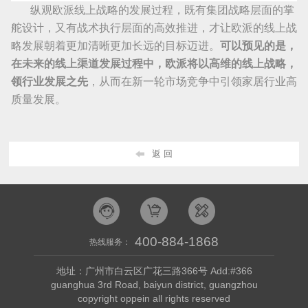
纵观欧派线上战略的发展过程，既有集团战略层面的掌
舵设计，又有战术执行层面的高效推进，才让欧派的线上战
略发展朝着更加清晰更加长远的目标迈进。
可以预见的是，
在未来的线上渠道发展过程中，欧派将以高维的线上战略，
领行业发展之先
，从而在新一轮市场竞争中引领家居行业高
质量发展。
返 回
400-884-1868
热线服务：
地址：广州市白云区广花三路366号 Add:#366
guanghua 3rd Road, baiyun district, guangzhou
copyright oppein all rights reserved