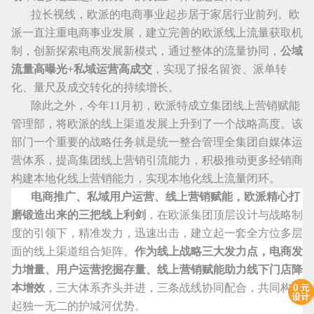
拉长视线，欧派的电商事业起步居于家居行业前列。欧
派一直注重电商事业发展，建立完善的欧派线上流量获取机
制，创新探索电商发展新模式，通过整体的流量协同，
公域
流量高曝光
+
私域运营高成交
，实现了报名留资、派单转
化、量尺及成交转化的持续增长。
除此之外，今年
11
月初，欧派特成立集团线上营销赋能
管理部，将欧派的线上渠道发展上升到了一个战略高度。该
部门一个重要的战略任务就是统一整合管理全集团自媒体运
营体系，提高集团线上营销引流能力，积极推动更多经销商
构建本地化线上营销能力，实现本地化线上流量闭环。
电商推广、私域用户运营、线上营销赋能，欧派精心打
磨锻造出来的三把线上利剑
，在欧派集团顶层设计与战略制
度的引领下，精准发力，迅速出击，建立起一套全方位多层
面的线上渠道组合矩阵。
作为线上战略三大发力点，电商发
力增量、用户运营挖掘存量、线上营销赋能助力线下门店降
本增效
，三大体系齐头并进，三条战线协同配合，共同构建
起独一无二的护城河优势。