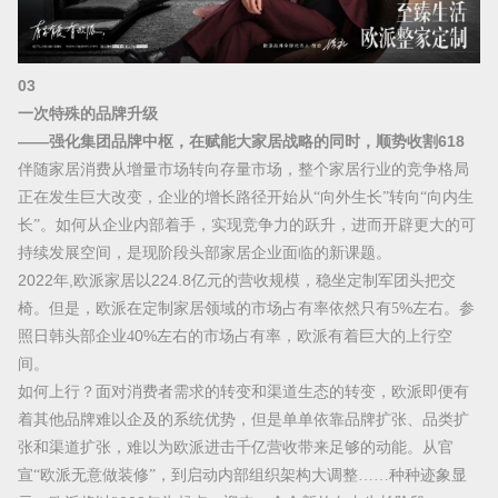
0
3
一次特殊的品牌升级
——强化集团品牌中枢，在赋能大家居战略的同时，顺势收割6
18
伴随家居消费从增量市场转向存量市场，整个家居行业的竞争格局
正在发生巨大改变，企业的增长路径开始从
“向外生长”转向“向内生
长”。如何从企业内部着手，实现竞争力的跃升，进而开辟更大的可
持续发展空间，是现阶段头部家居企业面临的新课题。
2022年,欧派
家居以
224.8亿元的营收规模，稳坐定制军团头把交
椅
。但是，欧派在定制家居领域的市场占有率依然只有
5
%
左右。参
照日韩头部企业
4
0%左右的市场占有率，欧派有着巨大的上行空
间。
如何上行？面对消费者需求的转变和渠道生态的转变，欧派即便有
着其他品牌难以企及的系统优势，但是单单依靠品牌扩张、品类扩
张和渠道扩张，难以为欧派进击千亿营收带来足够的动能。从官
宣
“欧派无意做装修”，到启动内部组织架构大调整……种种迹象显