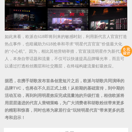
如此来看，欧派在
6
18
即将到来的敏感时刻，利用新代言人官宣打造
热点事件，也暗藏助力
6
18
抢单和寻求
“明星代言官宣”价值最大化
的“小心机”。因为，相比其他营销举措，官宣顶流明星作为新代言
人，本身自带话题和流量，不仅可以快速提高品牌曝光率，而且可
以通过打透粉丝圈层和社交圈层，在终端构建流量虹吸效应。
据悉，在携手胡歌发布首条创意短片之后，欧派与胡歌共同演绎的
品牌
TVC，
也
将
在不久后正式
上线！从前期的基础宣传
，
到中期的
活动互动
，再到
利用明星效应完成流量池的升级
打造，
相信欧派将
用
层层递进的代言人营销策略
，为广大消费者和胡歌粉丝带来更多
的精彩和惊喜，同时也将为家居行业
“玩转明星代言”带来更多的思
考和启示！