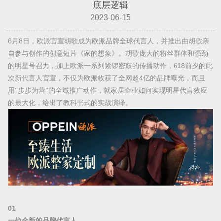
底层逻辑
2023-06-15
6月8日，欧派官宣胡歌成为欧派品牌全球代言人，并推出由胡歌亲
自参与创作的创意短片《家的想象》
。胡歌庞大的粉丝群体和强劲
的明星号召力，加上欧派一系列紧锣密鼓的传播动作，
6
18前夕的此
次新代言人官宣，不仅为欧派收获了全网超4亿的品牌
曝光，而且
用
“步步为营”的全域推广动作，就家居企业如何实现明星代言效应
的最大化，给出了教科书式的实战演绎。
01
一位全新的品牌代言人