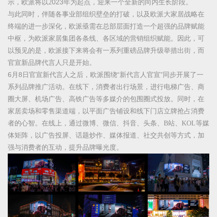
示，欧派将以2
023年为起点，迎来一个全新的向内生长阶段。
与此同时，伴随各事业部组织壁垒的打破，以及欧派大家居战略在
终端的进一步深化，欧派亟需在总部层面打造一个超强的品牌赋能
中枢，为欧派家居集团各条线、各区域的营销组织赋能。因此，可
以预见的是，欧派接下来将会有一系列重磅品牌升级举措出街，而
官宣新品牌代言人只是开始。
6月8日官宣新代言人之后，欧派围绕“新代言人官宣”同步开展了一
系列品牌推广活动。在线下，消费者出行场景，进行电梯广告、商
圈大屏、机场广告、高铁广告等多媒介的包围圈式投放。同时，在
家居卖场和零售渠道端，以平面广告铺设和线下门店立牌抢占消费
者的心智。在线上，通过
微博、微信、抖音、头条、
B站、KOL
等媒
体矩阵，以广告投屏、话题炒作、媒体报道、社交共创等方式，加
强与消费者的互动，提升品牌曝光度。