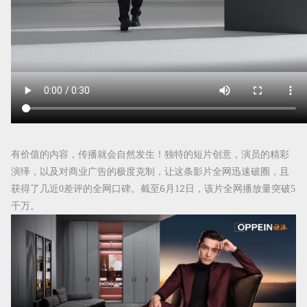
有价值的内容，传播就会自然发生！
独特的短片创意，演员的精彩
演绎，以及对商业广告的极度克制，让这条影片全网迅速破圈，且
获得了几近
0差评的全网口碑。截至
6
月
1
2
日，该片全网播放量突破
5
千万。