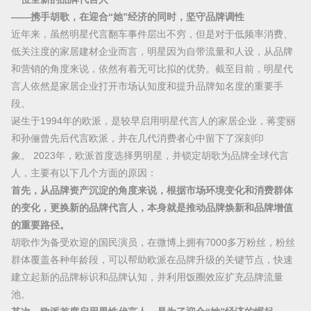
——携手胡歌，在迎合“她”经济的同时，坚守品牌调性
近年来，虽然明星代言翻车事件层出不穷，但是对于低频率消费、
低关注度的家居建材企业而言，明星因为自带流量和人设，从品牌
和营销的角度来说，依然有着无可比拟的优势。截至目前，明星代
言人依然是家居企业打开市场认知度和提升品牌知名度的重要手
段。
诞生于1994年的欧派，是较早启用明星代言人的家居企业，蒋雯丽
和孙俪曾先后代言欧派，并在几代消费者心中留下了深刻印
象。 2023年，欧派首度选择男明星，并锁定胡歌为品牌全球代言
人，主要有以下几个方面的原因：
首先，从品牌资产沉淀的角度来说，根据市场环境变化和消费群体
的变化，更换新的品牌代言人，本身就是推动品牌焕新和品牌增值
的重要路径。
胡歌作为备受欢迎的国民演员，在微博上拥有
7
000多万粉丝，粉丝
群体覆盖各种年龄段，可以帮助欧派在品牌升级的关键节点，快速
建立起新的品牌标识和品牌认知，并利用饭圈效应扩充品牌流量
池。