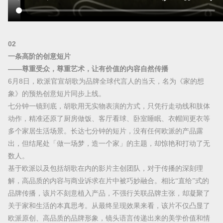
0
2
一条高阶的创意短片
——尊重受众，尊重艺术，让有价值的内容自然传播
6月8日，欧派官宣胡歌为品牌全球代言人的当天，名为《家的想
象》的预热创意短片同步上线。
七分钟一镜到底，胡歌用无实物表演的方式，只凭行走动线和肢体
动作，精准还原了厨房做饭、客厅看球、卧室睡眠、衣帽间更衣等
多个家居生活场景。长达七分钟的短片，没有任何欧派的产品露
出，但结尾处「做一场梦，造一个家」的主题，却惊艳和打动了无
数人。
基于欧派以及包括胡歌在内的影片主创团队，对于传播的深刻理
解，高品质的内容与商业诉求在片中被巧妙融合。相比
“直给”式的
品牌传播，该片不刻意植入产品，不强行关联品牌主张，却凝聚了
关于家和生活的本真思考。从最终呈现效果来看，该片不仅凸显了
欧派原创、高品质的品牌形象，镜头语言传递出来的美学价值和情