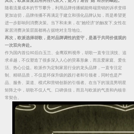
其次，欧派首度启用男性代言人，是为了迎合
“她”经济的崛起。
随着流量成本的节节攀升，利用品牌传播赋能终端营销的诉求变得
更加迫切，品牌传播不再满足于建立和强化品牌认知，而是希望更
进一步影响到消费决策。当下和未来，在“她经济”的触发下,女性在
家居消费决策层面都将占据绝对主导地位。
再次，欧派选择胡歌，是对品牌调性的坚守，
是基于共同价值观的
一次双向奔赴
。
作为国内首位
8
0后白玉兰、金鹰双料视帝，胡歌一直专注演技、追
求卓越，不仅塑造了很多深入人心的荧幕形象，而且爱家庭、爱生
活、热心公益。欧派作为定制家居行业的龙头品牌，一直专注定
制、精研品质，不仅是环保升级的践行者和引领者，同时也是产
品、服务、渠道、模式和营销创新的引领者。在当下的顶流男明星
矩阵之中，胡歌不仅人气、口碑俱佳，而且与欧派的气质和内核非
常契合。