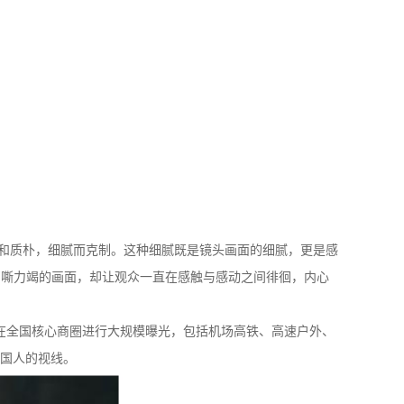
和质朴，细腻而克制。这种细腻既是镜头画面的细腻，更是感
声嘶力竭的画面，却让观众一直在感触与感动之间徘徊，内心
在全国核心商圈进行大规模曝光，包括机场高铁、高速户外、
次国人的视线。