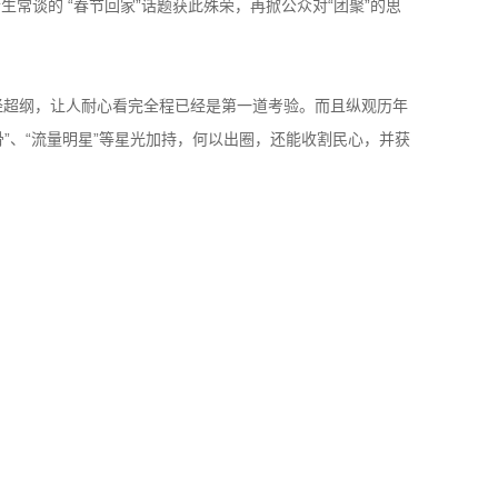
谈的 “春节回家”话题获此殊荣，再掀公众对“团聚”的思
超纲，让人耐心看完全程已经是第一道考验。而且纵观历年
骨”、“流量明星”等星光加持，何以出圈，还能收割民心，并获