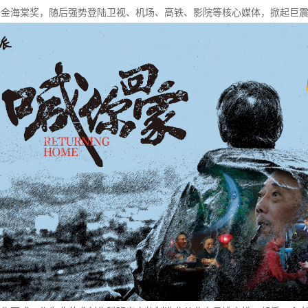
品金海棠奖，随后强势登陆卫视、机场、高铁、影院等核心媒体，掀起巨
品牌新闻
新闻中心
爱家计划
投资者关系