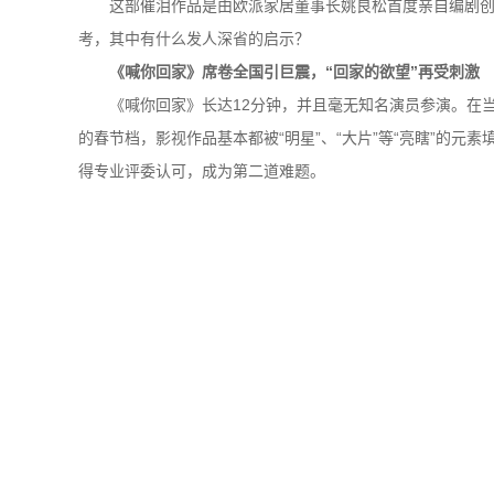
这部催泪作品是由欧派家居董事长姚良松首度亲自编剧创作而
考，其中有什么发人深省的启示？
《喊你回家》席卷全国引巨震，“回家
的欲望
”再
受刺激
《喊你回家》长达12分钟，并且毫无知名演员参演。在当
的春节档，影视作品基本都被“明星”、“大片”等“亮瞎”的元
得专业评委认可，成为第二道难题。