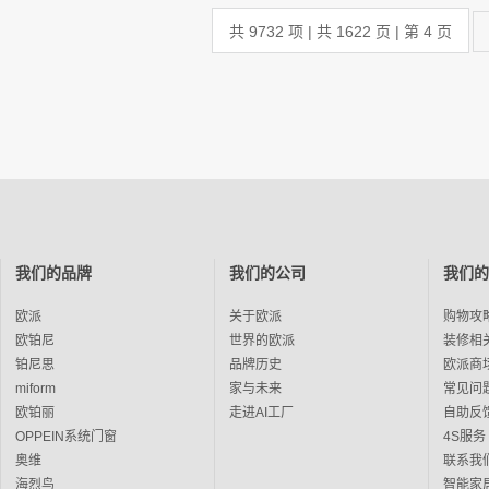
共 9732 项 | 共 1622 页 | 第 4 页
我们的品牌
我们的公司
我们的
欧派
关于欧派
购物攻
欧铂尼
世界的欧派
装修相
铂尼思
品牌历史
欧派商
miform
家与未来
常见问
欧铂丽
走进AI工厂
自助反
OPPEIN系统门窗
4S服务
奥维
联系我
海烈鸟
智能家