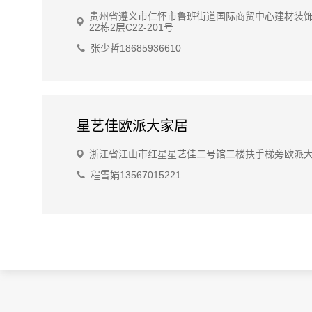
贵州省遵义市仁怀市鲁班街道国际商贸中心建材装
22栋2层C22-201号
张少哲18685936610
星艺佳欧派大家居
浙江省江山市红星星艺佳二号馆二楼扶手梯旁欧派
程雪娟13567015221