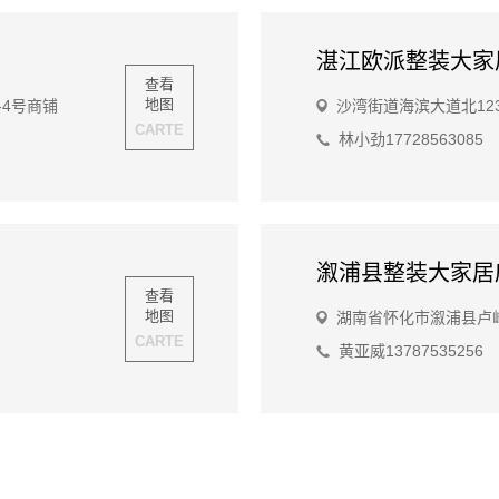
湛江欧派整装大家
查看
地图
4号商铺
沙湾街道海滨大道北12
CARTE
林小劲17728563085
溆浦县整装大家居
查看
地图
湖南省怀化市溆浦县卢峰
CARTE
黄亚威13787535256