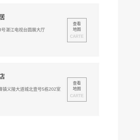
居
查看
地图
3号湛江电视台圆展大厅
CARTE
店
查看
地图
镇义陵大道城北壹号5栋202室
CARTE