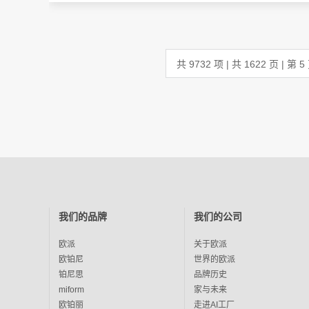
共 9732 项 | 共 1622 页 | 第 5
我们的品牌
我们的公司
欧派
关于欧派
欧铂尼
世界的欧派
铂尼思
品牌历史
miform
家与未来
欧铂丽
走进AI工厂