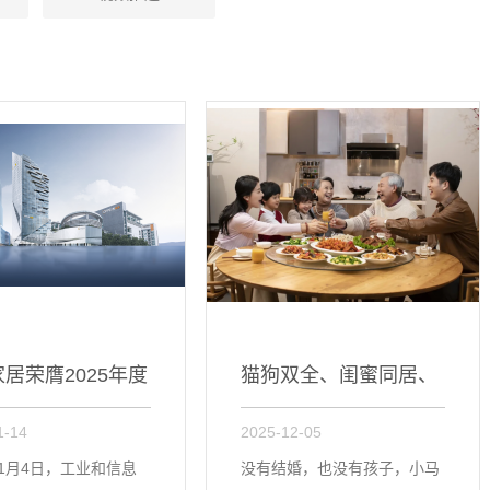
居荣膺2025年度
猫狗双全、闺蜜同居、
1-14
2025-12-05
...
单亲带娃...
年1月4日，工业和信息
没有结婚，也没有孩子，小马