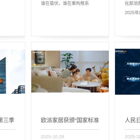
谁在蛰伏，谁在重构根系
化部消
2025
第三季
欧派家居获颁“国家标准
人民
2025-10-28
2025-1
起草单...
派家居