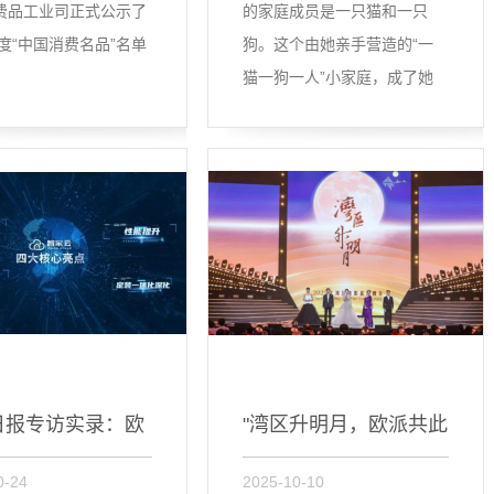
费品工业司正式公示了
的家庭成员是一只猫和一只
年度“中国消费名品”名单
狗。这个由她亲手营造的“一
猫一狗一人”小家庭，成了她
现阶...
日报专访实录：欧
"湾区升明月，欧派共此
0-24
2025-10-10
—...
时...