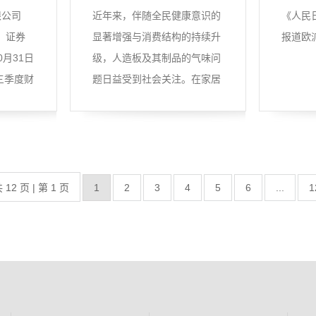
限公司
近年来，伴随全民健康意识的
《人民
3，证券
显著增强与消费结构的持续升
报道欧
月31日
级，人造板及其制品的气味问
三季度财
题日益受到社会关注。在家居
消...
 12 页 | 第 1 页
1
2
3
4
5
6
...
1