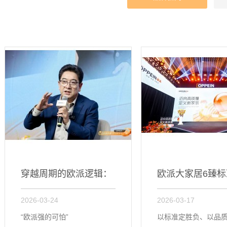
穿越周期的欧派逻辑：
欧派大家居6臻标
2026-03-24
2026-03-17
用长期主...
磅发布，...
“欧派强的可怕”
以标准定胜负、以品