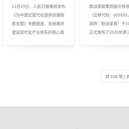
11月23日，人民日报重磅发布
欧派家居集团股份有
《为中国式现代化提供坚强物
（证券代码：60383
质支撑》专题报道，系统阐述
简称：欧派家居）于10
建设现代化产业体系的核心路
正式发布了2025年第
径...
务报告
共 118 项 | 共