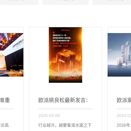
准重
欧派姚良松最新发言：
欧派家
2026-03-06
2026-0
在欧派大...
“中国消
质论高
行业越冷，越要看清水面之下
2026