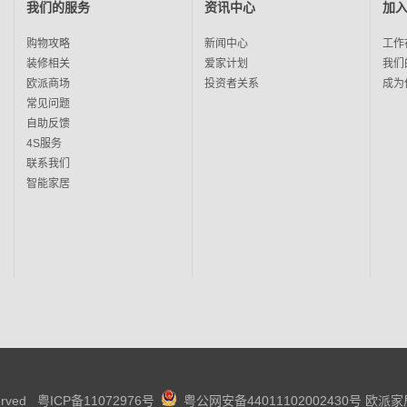
我们的服务
资讯中心
加
购物攻略
新闻中心
工作
装修相关
爱家计划
我们
欧派商场
投资者关系
成为
常见问题
自助反馈
4S服务
联系我们
智能家居
served
粤ICP备11072976号
粤公网安备44011102002430号
欧派家