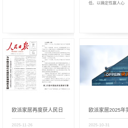
低、以确定性赢人心
欧派家居再度获人民日
欧派家居2025年
2025-11-26
2025-10-31
报点赞！
度营收近...