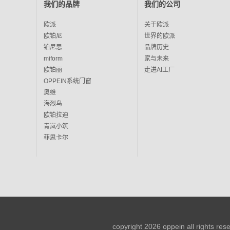
我们的品牌
我们的公司
欧派
关于欧派
欧铂尼
世界的欧派
铂尼思
品牌历史
miform
家与未来
欧铂丽
走进AI工厂
OPPEIN系统门窗
奥维
海烈鸟
欧铂拉迪
青岚小筑
菲思卡尔
copyright 2026 oppein all rights re