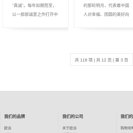
“真诚”。每年如期而至，
的那轮明月，代表着中国
以一部部诚意之作打开中
人对幸福、团圆的美好向
秋假期。
往。此时此刻，多少...
共 118 项 | 共 12 页 | 第 3 页
我们的品牌
我们的公司
我们的
欧派
关于欧派
购物攻