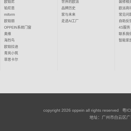
欧铂尼
世界的欧派
装修相
铂尼思
品牌历史
欧派商
miform
家与未来
常见问
欧铂丽
走进AI工厂
自助反
OPPEIN系统门窗
4S服务
奥维
联系我
海烈鸟
智能家
欧铂拉迪
青岚小筑
菲思卡尔
copyright 2026 oppein all rights reserved
粤IC
地址：广州市白云区广花三路366号