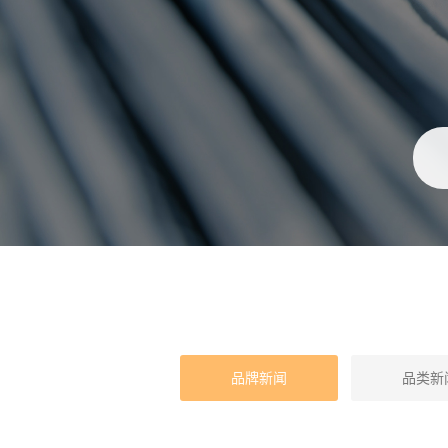
品牌新闻
品类新